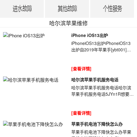
哈尔滨苹果维修
iPhone iOS13出炉
iPhoneiOS13出炉iPhoneiOS13
出炉自2019年苹果手[ybt001]机
第一次价格调整之后,其在国内市
场上就屡屡受挫,甚至之前在果粉
[查看详情]
心中树立...
哈尔滨苹果手机服务电话
哈尔滨苹果手机服务电话哈尔滨
苹果手机服务电话5JYn1R想要更
换iPhone手机屏幕，如果去店内
更换的话大概需要多少钱呢？苹
[查看详情]
果换屏幕价格...
苹果手机电池下降快怎么办
苹果手机电池下降快怎么办苹果