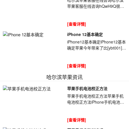
苹果客服在线咨询hQwH9Q很多
使用苹果手机的用户会遇到wifi连
接不上，蓝牙连接不上的问题，
[查看详情]
如果WIFI和蓝...
iPhone 12基本确定
iPhone12基本确定iPhone12基本
确定苹果今年带来了比[ybt001]去
年iPhone价格更低的iPhone11系
列,不得不说今年新iPhone销量确
[查看详情]
实很...
哈尔滨苹果资讯
苹果手机电池校正方法
苹果手机电池校正方法苹果手机
电池校正方法iPhone手机电池经
过使用很长时间后[ybt001],能会
出现显示不准确,跳电的问题,那么
[查看详情]
我们...