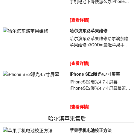
手机电池下降快怎么办iPhone电
池电量不耐用掉电快的原因分别
有[ybt001]:高耗电功能/软件、漏
[查看详情]
电、电...
哈尔滨东路苹果维修
哈尔滨东路苹果维修哈尔滨东路
苹果维修n3Q0Dm最近苹果手机
保资料的客户非常多，很多朋友
的机器出现意外情况，损坏了，
[查看详情]
但是机器可以换个...
iPhone SE2曝光4.7寸屏幕
iPhoneSE2曝光4.7寸屏幕
iPhoneSE2曝光4.7寸屏幕最近讨
论得最热烈的手机,恐怕就是
[ybt001]苹果的iPhoneSE2了.种
[查看详情]
种迹象表明,这个消...
哈尔滨苹果售后
苹果手机电池校正方法