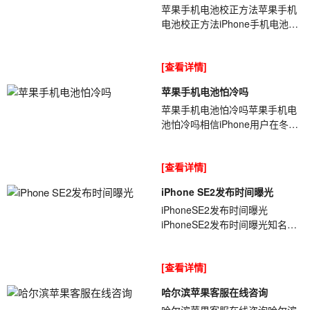
苹果手机电池校正方法苹果手机
电池校正方法iPhone手机电池经
过使用很长时间后[ybt001],能会
出现显示不准确,跳电的问题,那么
[查看详情]
我们...
苹果手机电池怕冷吗
苹果手机电池怕冷吗苹果手机电
池怕冷吗相信iPhone用户在冬天
户外使用iPhone的时候[ybt001],
都曾遇到过电量迅速下降,甚至有
[查看详情]
电就关...
iPhone SE2发布时间曝光
iPhoneSE2发布时间曝光
iPhoneSE2发布时间曝光知名分
析师[ybt001]郭明錤最新报告表
示,苹果将在明年初正式发布
[查看详情]
iPhoneSE2,配备64GB...
哈尔滨苹果客服在线咨询
哈尔滨苹果客服在线咨询哈尔滨