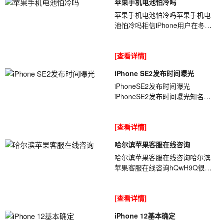
苹果手机电池怕冷吗
苹果手机电池怕冷吗苹果手机电
池怕冷吗相信iPhone用户在冬天
户外使用iPhone的时候[ybt001],
都曾遇到过电量迅速下降,甚至有
[查看详情]
电就关...
iPhone SE2发布时间曝光
iPhoneSE2发布时间曝光
iPhoneSE2发布时间曝光知名分
析师[ybt001]郭明錤最新报告表
示,苹果将在明年初正式发布
[查看详情]
iPhoneSE2,配备64GB...
哈尔滨苹果客服在线咨询
哈尔滨苹果客服在线咨询哈尔滨
苹果客服在线咨询hQwH9Q很多
使用苹果手机的用户会遇到wifi连
接不上，蓝牙连接不上的问题，
[查看详情]
如果WIFI和蓝...
iPhone 12基本确定