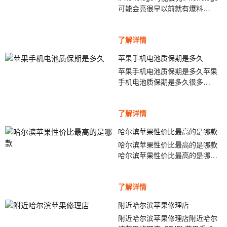
可能会亮很早以前就有爆料
机的内置电池将不会超过
[ybt001]苹果目前已申请了一项新
3000mAh.另外...
专利,该专利显示苹果计划将
了解详情
iPhone背部的Logo设计成呼吸
灯,用以提醒用户消息,这也意味着
苹果手机电池质保期是多久
原本仅用来装饰的苹果Logo将具
苹果手机电池质保期是多久苹果
备一项重要的隐藏功能.近日有网
手机电池质保期是多久很多
友制作了一张iPhone发光Logo的
iPhone用户在iPhone手机出现问
效果图,竟然神似坚果Pro3上的呼
题时都急于维修,而将iPhone手机
吸灯设计.10月31...
了解详情
的质保期忘在脑后,这里我们不得
不提醒大家,如果您的iPhone在质
哈尔滨苹果性价比最高的是哪款
保期内出现质量问题是可以免费
哈尔滨苹果性价比最高的是哪款
维修更换的.那么苹果手机电池质
哈尔滨苹果性价比最高的是哪款
保期是多久?我们来看看苹果官方
gWj4NxiPhone使用了OLED屏幕
对iPhone保修的解释...
设计，不仅实现了异形全面屏，
了解详情
色域、对比度方面的改进也相当
明显。不过同样的效果，有人觉
附近哈尔滨苹果修理店
得色彩鲜艳，自然也会有人觉得
附近哈尔滨苹果修理店附近哈尔
刺眼。而调节亮度仅仅让手机屏