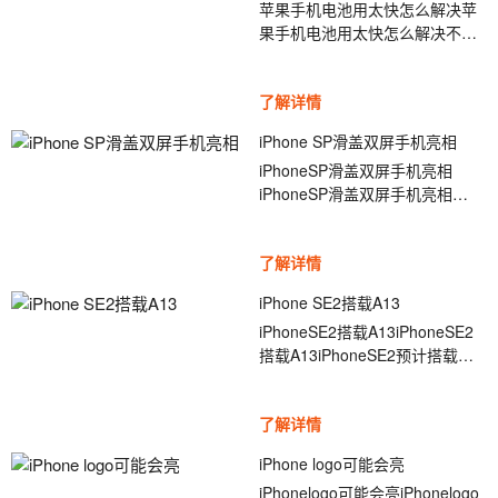
苹果手机电池用太快怎么解决苹
果手机电池用太快怎么解决不良
使用习惯会更快的让手机电池容
量消耗掉[ybt001],让我们的
了解详情
iPhone手机不耐用,我们可以通过
关闭部分不使用的功能呢,以及良
iPhone SP滑盖双屏手机亮相
好的使用习惯让我的iPhone手机
iPhoneSP滑盖双屏手机亮相
更耐用.苹果手机电池用太快怎
iPhoneSP滑盖双屏手机亮相
么...
iPhone虽然落[ybt001]后各大厂
商未推出5G产品,但是尽管如此,
了解详情
今年推出新机iPhone11还是大卖,
这足以让广大群众见证果粉的忠
iPhone SE2搭载A13
贞程度,虽然今年的手机毫无亮点,
iPhoneSE2搭载A13iPhoneSE2
但是依旧热卖.但是这亦或者是
搭载A13iPhoneSE2预计搭载
iPh...
A13[ybt001]+后置单摄,iPhoneX
彻底白菜价,厉害了!iPhoneSE2预
了解详情
计将搭载A13仿生芯片,意味着它
将拥有与刚刚推出的iPhone11和
iPhone logo可能会亮
iPhone11Pro相同的处理器,性能
iPhonelogo可能会亮iPhonelogo
方面完全有保证.而续航上,预计该