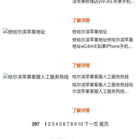
滨苹果修理店ySFJEL苹果手机，
幕变暗，刺眼的感觉可能仍然难
在前几年每一款新机出来，粉丝
以消除，这种情况应该如何解决
们可以说是彻夜排队抢购，趋之
呢？下面上海苹果维修点来给大
了解详情
若鹜。而随着国产品牌的迅速成
家介绍一下关于降低白点值的作
长，苹果也从神坛上跌落下来。
用和方法。其实在iPhone和
修哈尔滨苹果地址
面对着竞争激烈的市场，苹果也
iPho...
修哈尔滨苹果地址修哈尔滨苹果
在不断进行调整，比如苹果的售
地址wC4tmE如果iPhone手机出
后政策。不知道大家是否了解，
现按键失灵的情况应该这么办
曾经苹果手机保修期内只换不
呢？按键失灵基本都是属于硬件
修...
了解详情
问题，对于苹果手机来说，就只
有一个主按键，使用频率很高，
哈尔滨苹果客服人工服务热线
再好的质量保证也有使用时间的
哈尔滨苹果客服人工服务热线哈
寿命，所以在使用iPhon...
尔滨苹果客服人工服务热线
YaNuL9据上海苹果维修点工程师
介绍，iPhone用久了会出现听筒
了解详情
声音变小的问题，而且这样的情
况并不是个例，不少iPhone用户
297
1
2
3
4
5
6
7
8
都碰见过类似的情况。确实，小
9
10
下一页
尾页
编也有过这样的经历，iPhone用
了一段时间总感觉听筒声音变小