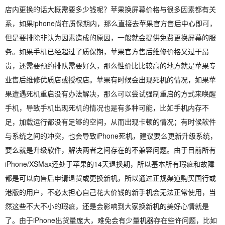
店内更换的话大概需要多少钱呢？苹果换屏幕价格与很多因素都有关
系，如果iphone尚在质保期内，那么直接去苹果官方售后中心即可，
但是要排除非认为因素造成的原因，一般就会提供免费更换屏幕的服
务。如果手机已经超过了质保期，苹果官方售后维修价格又过于昂
贵，还需要预约排队需要好久，那么性价比比较高的地方就是苹果专
业售后维修优质店或授权店。苹果有时候会出现死机的情况，如果苹
果遭遇死机重启没有办法解决，那么可以尝试强制重启的方式来唤醒
手机，导致手机出现死机的情况也是有多种可能，比如手机内存不
足，加载运行都没有足够的空间，从而出现卡顿的情况；有时候软件
与系统之间的冲突，也会导致iPhone死机，建议要么更新升级系统，
要么就是升级软件，解决两者之间存在的不兼容问题。由于目前所有
iPhone/XSMax还处于苹果的14天退换期，所以基本所有瑕疵和故障
都是可以向售后申请退货或更换新机，所以通过正规渠道购买国行或
港版的用户，不必太担心自己花大价钱的新手机会无法正常使用，当
然这些不大不小的瑕疵，还是会影响到大家换新机的美好心情就是
了。由于iPhone出货量庞大，难免会有少量机器存在些许问题，比如