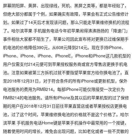
屏幕阴阳屏、黄屏、出现绿线，死机、黑屏之类等，都是年经贴了，
但绝大部分都属于个例，如果确实有故障，苹果会有正式公告维修计
划。如果过了14天后才发现该问题，那么只能走苹果维修换机的流程
了。哈尔滨苹果 手机服务电话今年初苹果闹得沸沸扬扬的「降速门」
事件相信大家都不陌生了，苹果公司因此宣布将对更换已过维保期手
机电池的价格降低390元，从608元降到214元。现在手持iPhone、
iPhone、iPhone、iPhone、iPhoneE，iPhone和iPhone这几款机型的
用户仅需支付214元便可到苹果授权服务商或官方零售店更换手机电
池。注意如果被第三方拆机过就不要指望苹果官方给你换电池了。直
至2018年12月31日，对于符合条件的所有iPhone或更新机型，保外
电池服务的费用为RMB214。每部iPhone可能仅限接受一次定价为
RMB214的电池服务。请所有iPhone及其以后的苹果机型的过了保修
期的用户在2018年12月31日前往苹果直营店或者苹果授权店更换电
池，过了这个时间，苹果维修换电池的价格就不是这个价格了。哈尔
滨苹果 手机服务电话Home键是苹果手机操作中最常用的一个按键，
随着使用时间的增长，难免会出现问题，比如老化或者一些不灵敏的