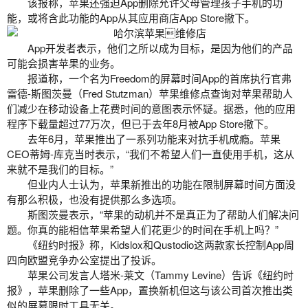
该报称，苹果还强迫App删除允许父母管理孩子手机的功
能，或将含此功能的App从其应用商店App Store撤下。
App开发者表示，他们之所以成为目标，是因为他们的产品
可能会损害苹果的业务。
报道称，一个名为Freedom的屏幕时间App的首席执行官弗
雷德-斯图茨曼（Fred Stutzman）
苹果维修点查询
对苹果帮助人
们减少在移动设备上花费时间的意图表示怀疑。据悉，他的应用
程序下载量超过77万次，但已于去年8月被App Store撤下。
去年6月，苹果推出了一系列功能来对抗手机成瘾。苹果
CEO蒂姆-库克当时表示，“我们不希望人们一直使用手机，这从
来就不是我们的目标。”
但业内人士认为，苹果新推出的功能在限制屏幕时间方面没
有那么积极，也没有提供那么多选项。
斯图茨曼表示，“苹果的动机并不是真正为了帮助人们解决问
题。你真的能相信苹果希望人们花更少的时间在手机上吗？”
《纽约时报》称，Kidslox和Qustodio这两款家长控制App周
四向欧盟竞争办公室提出了投诉。
苹果公司发言人塔米-莱文（Tammy Levine）告诉《纽约时
报》，苹果删除了一些App，
置换新机
但这与该公司首次推出类
似的屏幕限时工具无关。