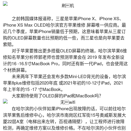
之前韩国媒体报道称，三星是苹果iPhone X、iPhone XS、
iPhone XS Max OLED
哈尔滨官方苹果维修
屏幕唯一供应商。最
近几个季度，苹果iPhone销量低于预期，这意味着苹果从三星订
购的OLED屏幕数量也比预期的低一些，而三星也是向苹果要去
索赔。
对于苹果要推出更多搭载OLED屏幕的终端，
哈尔滨苹果6维
修
知名苹果分析师郭老师也曾预测苹果会在 2019 年发布全新设
计的16 -16.5寸MacBook Pro，同时还有新一代iPad，也会使用这
个材质屏幕。
未来两年下苹果还会发布多款Mini-LED背光的设备，
哈尔滨
苹果8plus维修
包括2020年底 或2021年初的10-12寸iPad，2021
年上半年的15 -17 寸MacBook。
大家期待使用了OLED屏的iPad和MacBook吗？
在哈尔滨的小伙伴如果iPhone出现故障的话，可以前往
哈尔
滨苹果售后
维修中心，哈尔滨市南岗区红军街15号奥威斯发展大
厦22层A室（电梯出来左转，百视通隔壁），让工程师进行故障
检测，再确定维修方案以及维修价格。不在哈尔滨的小伙伴也别